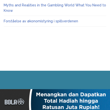
Myths and Realities in the Gambling World What You Need to
Know
Forståelse av økonomistyring i spillverdenen
Powered by
WordPress
|
Bootstrap Themes