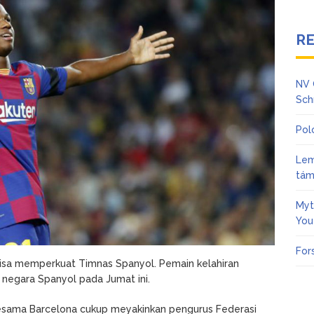
R
NV 
Sch
Pol
Lem
tám
Myt
You
For
 bisa memperkuat Timnas Spanyol. Pemain kelahiran
 negara Spanyol pada Jumat ini.
besama Barcelona cukup meyakinkan pengurus Federasi