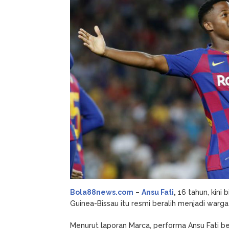
Fati
Kini
Bisa
Perkuat
Timnas
Spanyol
Bola88news.com
–
Ansu Fati
,
16 tahun, kini
Guinea-Bissau itu resmi beralih menjadi warga
Menurut laporan Marca, performa Ansu Fati 