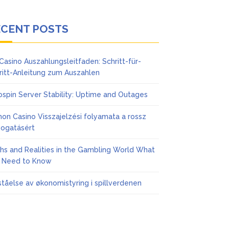
ECENT POSTS
Casino Auszahlungsleitfaden: Schritt-für-
ritt-Anleitung zum Auszahlen
ospin Server Stability: Uptime and Outages
on Casino Visszajelzési folyamata a rossz
ogatásért
hs and Realities in the Gambling World What
 Need to Know
ståelse av økonomistyring i spillverdenen