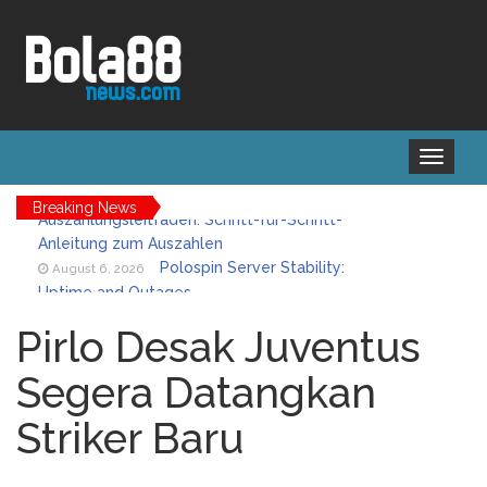
Toggle
NV Casino
August 6, 2026
navigation
Auszahlungsleitfaden: Schritt-für-Schritt-
Breaking News
Anleitung zum Auszahlen
Polospin Server Stability:
August 6, 2026
Uptime and Outages
Lemon Casino
August 6, 2026
Pirlo Desak Juventus
Visszajelzési folyamata a rossz
támogatásért
Segera Datangkan
Myths and Realities in the
August 6, 2026
Gambling World What You Need to Know
Striker Baru
Forståelse av
August 4, 2026
økonomistyring i spillverdenen