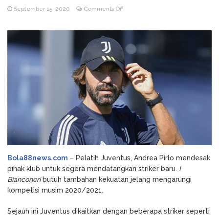
on
September 15, 2020
Comments Off
Godz Casino: Τα κορυφαία
August 3, 2026
Pirlo
slots και οι δυνατότητες που αξίζει να
Desak
δοκιμάσετε
Juventus
NV Casino
Segera
August 6, 2026
Auszahlungsleitfaden: Schritt-für-Schritt-
Datangkan
Anleitung zum Auszahlen
Striker
Baru
Bola88news.com
– Pelatih Juventus, Andrea Pirlo mendesak
pihak klub untuk segera mendatangkan striker baru.
I
Bianconeri
butuh tambahan kekuatan jelang mengarungi
kompetisi musim 2020/2021.
Sejauh ini Juventus dikaitkan dengan beberapa striker seperti