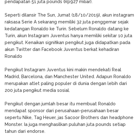
pendapatan 51 juta pounds (Rp927 miliar).
Seperti dilansir The Sun, Jumat (18/10/2019), akun instagram
raksasa Serie A sekarang memiliki 32 juta penggemar sejak
kedatangan Ronaldo ke Turin. Sebelum Ronaldo datang ke
Turin, akun Instagram Juventus hanya memiliki sekitar 10 juta
pengikut. Kenaikan signifikan pengikut juga didapatkan pada
akun Twitter dan Facebook Juventus berkat kehadiran
Ronaldo
Pengikut Instagram Juventus kini makin mendekati Real
Madrid, Barcelona, dan Manchester United. Adapun Ronaldo
merupakan atlet paling populer di dunia dengan lebih dari
200 juta pengikut media sosial.
Pengikut dengan jumlah besar itu membuat Ronaldo
mendapat sponsor dari perusahaan-perusahaan besar
sepertu Nike, Tag Heuer, jas Sacoor Brothers dan headphone
Monster. Ia juga menghasilkan puluhan juta pounds setiap
tahun dari endorse.