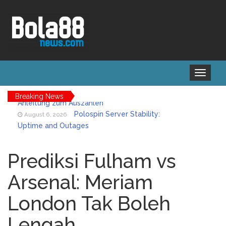
Toggle
navigation
Breaking News
Polospin Server Stability:
August 6, 2026
Uptime and Outages
Lemon Casino
August 6, 2026
Visszajelzési folyamata a rossz
Prediksi Fulham vs
támogatásért
Arsenal: Meriam
Myths and Realities in the
August 6, 2026
Gambling World What You Need to Know
London Tak Boleh
Forståelse av
August 4, 2026
Lengah
økonomistyring i spillverdenen