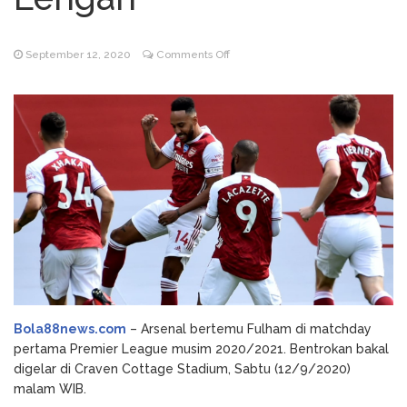
Godz Casino: Τα κορυφαία
August 3, 2026
slots και οι δυνατότητες που αξίζει να
on
September 12, 2020
Comments Off
δοκιμάσετε
Prediksi
NV Casino
August 6, 2026
Fulham
Auszahlungsleitfaden: Schritt-für-Schritt-
vs
Anleitung zum Auszahlen
Arsenal:
Meriam
London
Tak
Boleh
Lengah
Bola88news.com
– Arsenal bertemu Fulham di matchday
pertama Premier League musim 2020/2021. Bentrokan bakal
digelar di Craven Cottage Stadium, Sabtu (12/9/2020)
malam WIB.