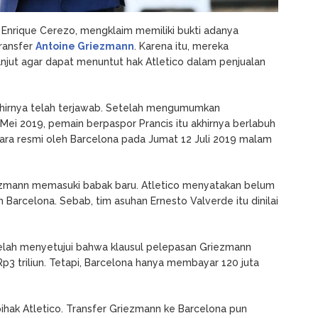
, Enrique Cerezo, mengklaim memiliki bukti adanya
ransfer
Antoine Griezmann
. Karena itu, mereka
anjut agar dapat menuntut hak Atletico dalam penjualan
irnya telah terjawab. Setelah mengumumkan
Mei 2019, pemain berpaspor Prancis itu akhirnya berlabuh
ra resmi oleh Barcelona pada Jumat 12 Juli 2019 malam
iezmann memasuki babak baru. Atletico menyatakan belum
arcelona. Sebab, tim asuhan Ernesto Valverde itu dinilai
elah menyetujui bahwa klausul pelepasan Griezmann
Rp3 triliun. Tetapi, Barcelona hanya membayar 120 juta
ihak Atletico. Transfer Griezmann ke Barcelona pun