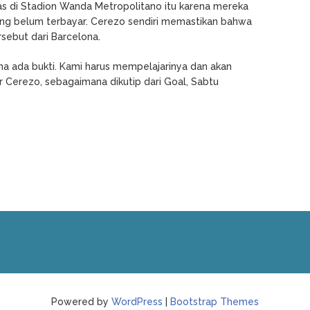
s di Stadion Wanda Metropolitano itu karena mereka
ang belum terbayar. Cerezo sendiri memastikan bahwa
sebut dari Barcelona.
ena ada bukti. Kami harus mempelajarinya dan akan
r Cerezo, sebagaimana dikutip dari Goal, Sabtu
Powered by
WordPress
|
Bootstrap Themes