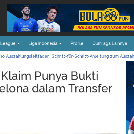
 League
Liga Indonesia
Profile
Olahraga Lainnya
n Server Stability: Uptime and Outages
asino Visszajelzési folyamata a rossz támogatásért
nd Realities in the Gambling World What You Need to Know
 Klaim Punya Bukti
lse av økonomistyring i spillverdenen
elona dalam Transfer
ino: Τα κορυφαία slots και οι δυνατότητες που αξίζει να δοκιμάσετε
no Auszahlungsleitfaden: Schritt-für-Schritt-Anleitung zum Ausza