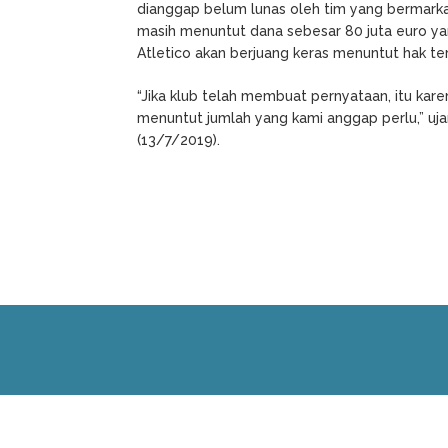
dianggap belum lunas oleh tim yang bermarka
masih menuntut dana sebesar 80 juta euro y
Atletico akan berjuang keras menuntut hak ter
“Jika klub telah membuat pernyataan, itu kar
menuntut jumlah yang kami anggap perlu,” uja
(13/7/2019).