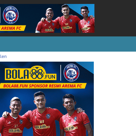
hlen
hlen