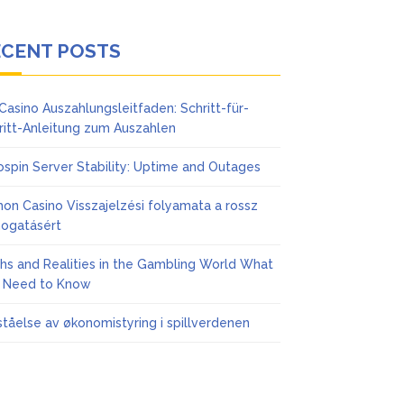
ECENT POSTS
Casino Auszahlungsleitfaden: Schritt-für-
ritt-Anleitung zum Auszahlen
ospin Server Stability: Uptime and Outages
on Casino Visszajelzési folyamata a rossz
ogatásért
hs and Realities in the Gambling World What
 Need to Know
ståelse av økonomistyring i spillverdenen