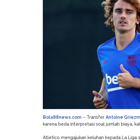
Griezmann
ke
Barcelona
Bisa
Dibatalkan
Bola88news.com
– Transfer
Antoine Griez
karena beda interpretasi soal jumlah biaya, k
Atletico mengajukan keluhan kepada La Lig