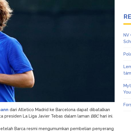
R
NV 
Sch
Pol
Lem
tám
Myt
You
For
mann
dari Atletico Madrid ke Barcelona dapat dibatalkan
ata presiden La Liga Javier Tebas dalam laman
BBC
hari ini.
a setelah Barca resmi mengumumkan pembelian penyerang