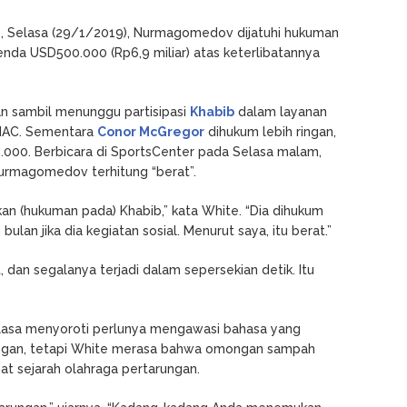
S, Selasa (29/1/2019), Nurmagomedov dijatuhi hukuman
nda USD500.000 (Rp6,9 miliar) atas keterlibatannya
an sambil menunggu partisipasi
Khabib
dalam layanan
h NAC. Sementara
Conor McGregor
dihukum lebih ringan,
000. Berbicara di SportsCenter pada Selasa malam,
rmagomedov terhitung “berat”.
an (hukuman pada) Khabib,” kata White. “Dia dihukum
ulan jika dia kegiatan sosial. Menurut saya, itu berat.”
 dan segalanya terjadi dalam sepersekian detik. Itu
lasa menyoroti perlunya mengawasi bahasa yang
ingan, tetapi White merasa bahwa omongan sampah
at sejarah olahraga pertarungan.