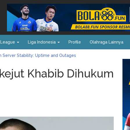
 League
Liga Indonesia
Profile
Olahraga Lainnya
n Server Stability: Uptime and Outages
asino Visszajelzési folyamata a rossz támogatásért
nd Realities in the Gambling World What You Need to Know
rkejut Khabib Dihukum
lse av økonomistyring i spillverdenen
ino: Τα κορυφαία slots και οι δυνατότητες που αξίζει να δοκιμάσετε
no Auszahlungsleitfaden: Schritt-für-Schritt-Anleitung zum Ausza