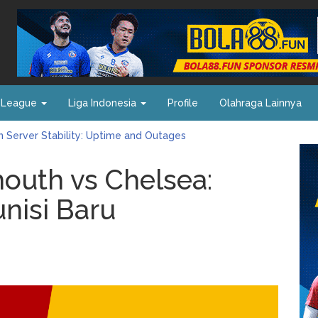
 League
Liga Indonesia
Profile
Olahraga Lainnya
n Server Stability: Uptime and Outages
asino Visszajelzési folyamata a rossz támogatásért
nd Realities in the Gambling World What You Need to Know
outh vs Chelsea:
lse av økonomistyring i spillverdenen
nisi Baru
ino: Τα κορυφαία slots και οι δυνατότητες που αξίζει να δοκιμάσετε
no Auszahlungsleitfaden: Schritt-für-Schritt-Anleitung zum Ausza