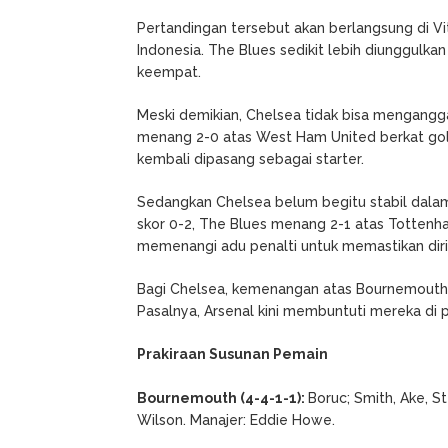
Pertandingan tersebut akan berlangsung di Vit
Indonesia. The Blues sedikit lebih diunggulk
keempat.
Meski demikian, Chelsea tidak bisa mengang
menang 2-0 atas West Ham United berkat gol
kembali dipasang sebagai starter.
Sedangkan Chelsea belum begitu stabil dalam
skor 0-2, The Blues menang 2-1 atas Totten
memenangi adu penalti untuk memastikan diri l
Bagi Chelsea, kemenangan atas Bournemouth 
Pasalnya, Arsenal kini membuntuti mereka di p
Prakiraan Susunan Pemain
Bournemouth (4-4-1-1):
Boruc; Smith, Ake, St
Wilson. Manajer: Eddie Howe.