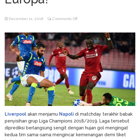
Godz Casino: Τα κορυφαία
August 3, 2026
slots και οι δυνατότητες που αξίζει να
on
December 11, 2018
Comments Off
δοκιμάσετε
Preview
NV Casino
August 6, 2026
Liverpool
Auszahlungsleitfaden: Schritt-für-Schritt-
vs
Anleitung zum Auszahlen
Napoli:
Siapa
Terlempar
ke
Liga
Europa?
Liverpool
akan menjamu
Napoli
di matchday terakhir babak
penyisihan grup Liga Champions 2018/2019. Laga tersebut
diprediksi berlangsung sengit dengan hujan gol mengingat
kedua tim sama-sama mengincar kemenangan demi tiket