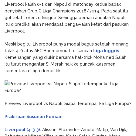
Liverpool kalah 0-1 dari Napoli di matchday kedua babak
penyisihan Grup C Liga Champions 2018/2019. Pada saat itu
gol telat Lorenzo Insigne. Sehingga pemain andalan Napoli
itu diprediksi akan mendapat pengawalan ketat dari pasukan
Liverpool.
Meski begitu, Liverpool punya modal bagus setelah menang
talak 4-0 atas AFC Bournemouth di kancah
Liga Inggris
.
Kemenangan yang diukir bersama hat-trick Mohamed Salah
itu turut mengantar Si Merah naik ke puncak klasemen
sementara di liga domestik.
Preview Liverpool vs Napoli: Siapa Terlempar ke Liga Europa?
Prakiraan Susunan Pemain
Liverpool (4-3-3):
Alisson; Alexander-Arnold, Matip, Van Dijk,