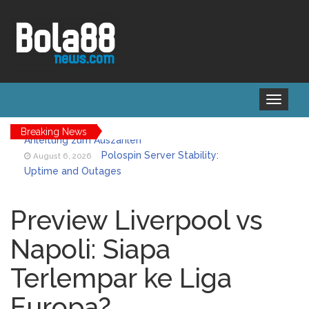
Toggle
navigation
Breaking News
Polospin Server Stability:
August 6, 2026
Uptime and Outages
Lemon Casino
August 6, 2026
Visszajelzési folyamata a rossz
Preview Liverpool vs
támogatásért
Napoli: Siapa
Myths and Realities in the
August 6, 2026
Gambling World What You Need to Know
Terlempar ke Liga
Forståelse av
August 4, 2026
Europa?
økonomistyring i spillverdenen