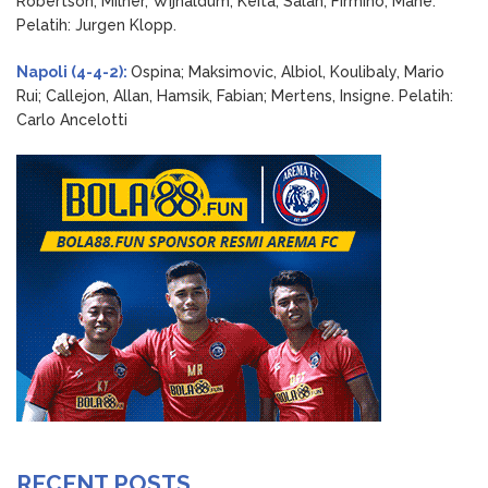
Robertson; Milner, Wijnaldum, Keita; Salah, Firmino, Mane.
Pelatih: Jurgen Klopp.
Napoli (4-4-2):
Ospina; Maksimovic, Albiol, Koulibaly, Mario
Rui; Callejon, Allan, Hamsik, Fabian; Mertens, Insigne. Pelatih:
Carlo Ancelotti
RECENT POSTS