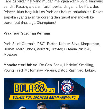
Tapi itu bukan hal yang mudah mengalahkan PSG di kandang
sendiri. Pasalnya, dalam tujuh pertandingan di Le Parc des
Princes, klub berjuluk Les Parisiens belum terkalahkan. Rekor
siapakah yang akan tercoreng dan gagal melangkah ke
perempat final Liga Champions?
Prakiraan Susunan Pemain
Paris Saint Germain (PSG): Buffon, Kehrer, Silva, Kimpembe,
Bernat, Marquinhos, Verratti, Draxler, Di Maria, Nkunku,
Mbappe
Manchester United:
De Gea, Shaw, Lindelof, Smalling,
Young; Fred, McTominay, Pereira, Dalot, Rashford, Lukaku