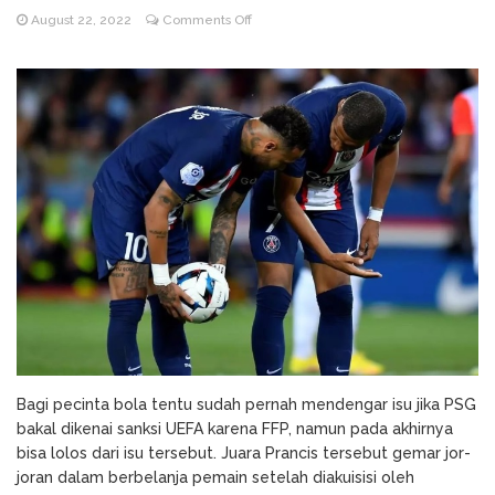
on
August 22, 2022
Comments Off
Godz Casino: Τα κορυφαία
August 3, 2026
PSG
slots και οι δυνατότητες που αξίζει να
Terancam
δοκιμάσετε
Terkena
NV Casino
August 6, 2026
Sanksi
Auszahlungsleitfaden: Schritt-für-Schritt-
Berat
Anleitung zum Auszahlen
UEFA,
Apa
Sebabnya?
Bagi pecinta bola tentu sudah pernah mendengar isu jika PSG
bakal dikenai sanksi UEFA karena FFP, namun pada akhirnya
bisa lolos dari isu tersebut. Juara Prancis tersebut gemar jor-
joran dalam berbelanja pemain setelah diakuisisi oleh