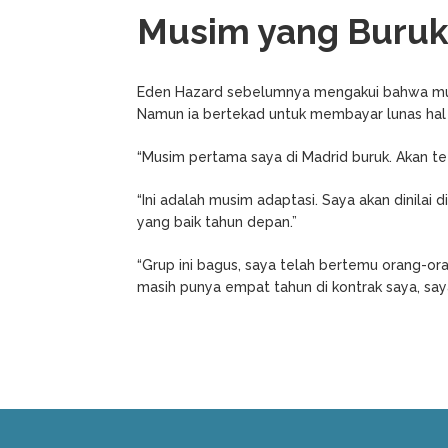
Musim yang Buru
Eden Hazard sebelumnya mengakui bahwa m
Namun ia bertekad untuk membayar lunas hal 
“Musim pertama saya di Madrid buruk. Akan te
“Ini adalah musim adaptasi. Saya akan dinilai
yang baik tahun depan.”
“Grup ini bagus, saya telah bertemu orang-ora
masih punya empat tahun di kontrak saya, say