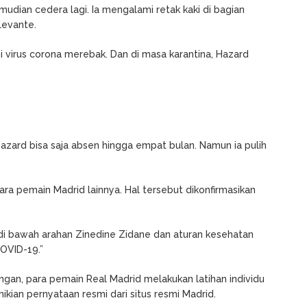
mudian cedera lagi. Ia mengalami retak kaki di bagian
Levante.
 virus corona merebak. Dan di masa karantina, Hazard
ard bisa saja absen hingga empat bulan. Namun ia pulih
para pemain Madrid lainnya. Hal tersebut dikonfirmasikan
i di bawah arahan Zinedine Zidane dan aturan kesehatan
OVID-19.”
angan, para pemain Real Madrid melakukan latihan individu
ian pernyataan resmi dari situs resmi Madrid.