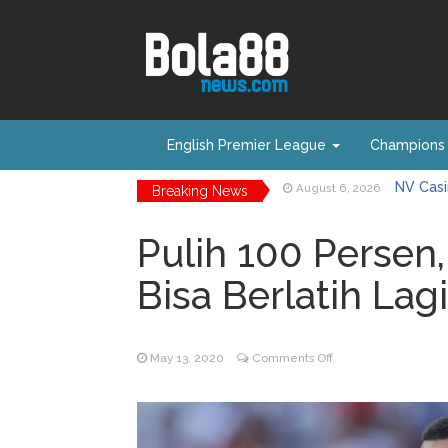
English Premier League
Champions
Breaking News
Polospi
August 6, 2026
Lemon C
August 6, 2026
Myths a
Pulih 100 Persen
August 6, 2026
Forståe
August 4, 2026
Bisa Berlatih La
Godz Cas
August 3, 2026
NV Casi
August 6, 2026
on
May 13, 2020
Comments Off
Pulih
100
Persen,
Hazard