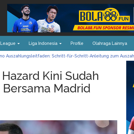
 League
Liga Indonesia
Profile
Olahraga Lainnya
n Server Stability: Uptime and Outages
asino Visszajelzési folyamata a rossz támogatásért
nd Realities in the Gambling World What You Need to Know
, Hazard Kini Sudah
lse av økonomistyring i spillverdenen
gi Bersama Madrid
ino: Τα κορυφαία slots και οι δυνατότητες που αξίζει να δοκιμάσετε
no Auszahlungsleitfaden: Schritt-für-Schritt-Anleitung zum Ausza