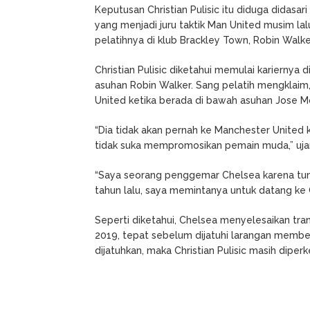
Keputusan Christian Pulisic itu diduga didasa
yang menjadi juru taktik Man United musim l
pelatihnya di klub Brackley Town, Robin Walke
Christian Pulisic diketahui memulai karierny
asuhan Robin Walker. Sang pelatih mengklai
United ketika berada di bawah asuhan Jose Mo
“Dia tidak akan pernah ke Manchester United 
tidak suka mempromosikan pemain muda,” ujar 
“Saya seorang penggemar Chelsea karena tum
tahun lalu, saya memintanya untuk datang ke C
Seperti diketahui, Chelsea menyelesaikan tran
2019, tepat sebelum dijatuhi larangan membel
dijatuhkan, maka Christian Pulisic masih dipe