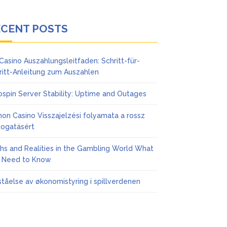
ECENT POSTS
Casino Auszahlungsleitfaden: Schritt-für-
ritt-Anleitung zum Auszahlen
ospin Server Stability: Uptime and Outages
on Casino Visszajelzési folyamata a rossz
ogatásért
hs and Realities in the Gambling World What
 Need to Know
ståelse av økonomistyring i spillverdenen