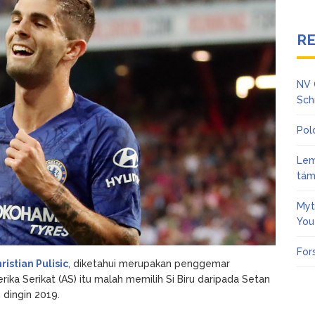
R
NV 
Sch
Pol
Lem
tám
Myt
You
For
ristian Pulisic
, diketahui merupakan penggemar
ika Serikat (AS) itu malah memilih Si Biru daripada Setan
 dingin 2019.