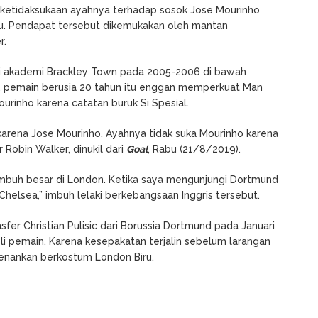
ri ketidaksukaan ayahnya terhadap sosok Jose Mourinho
alu. Pendapat tersebut dikemukakan oleh mantan
r.
a di akademi Brackley Town pada 2005-2006 di bawah
m, pemain berusia 20 tahun itu enggan memperkuat Man
urinho karena catatan buruk Si Spesial.
karena Jose Mourinho. Ayahnya tidak suka Mourinho karena
Robin Walker, dinukil dari
Goal
, Rabu (21/8/2019).
buh besar di London. Ketika saya mengunjungi Dortmund
helsea,” imbuh lelaki berkebangsaan Inggris tersebut.
sfer Christian Pulisic dari Borussia Dortmund pada Januari
i pemain. Karena kesepakatan terjalin sebelum larangan
rkenankan berkostum London Biru.