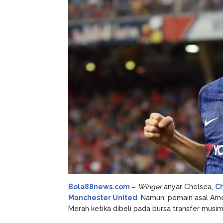
United
Gara-
Gara
Mourinho
Bola88news.com
–
Winger
anyar Chelsea,
Ch
Manchester United
. Namun, pemain asal Amer
Merah ketika dibeli pada bursa transfer musim