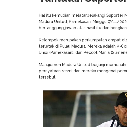
Hal itu kemudian melatarbelakangi Suporter 
Madura United, Pamekasan, Minggu (7/11/20
bertanggung jawab atas hasil itu dan hengkang
Kelompok merupakan perkumpulan empat elem
terletak di Pulau Madura. Mereka adalah K-Co
Dhibi (Pamekasan), dan Peccot Mania (Sumene
Manajemen Madura United berjanji memenuhi 
pernyataan resmi dari mereka mengenai pemu
tersebut.