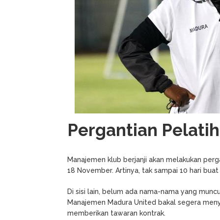
Pergantian Pelatih
Manajemen klub berjanji akan melakukan pergan
18 November. Artinya, tak sampai 10 hari bua
Di sisi lain, belum ada nama-nama yang mun
Manajemen Madura United bakal segera menyor
memberikan tawaran kontrak.