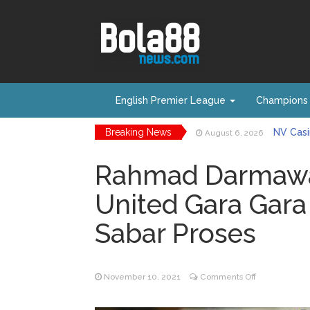
English Premier League
Champions
Breaking News
NV Casi
August 6, 2026
Polospi
August 6, 2026
Lemon C
Rahmad Darmawa
August 6, 2026
Myths a
August 6, 2026
United Gara Gara
Forståe
August 4, 2026
Godz Cas
August 3, 2026
Sabar Proses
on
November 10, 2021
Comments Off
Rahmad
Darmawan