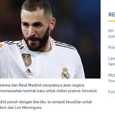
R
NV 
Sch
Pol
Lem
tám
Myt
You
nzema
dan
Real Madrid
nampaknya akan segera
n menawarkan kontrak baru untuk striker prancis tersebut.
For
rid penuh dengan lika-liku. Ia sempat kesulitan untuk
abut dari Los Merengues.