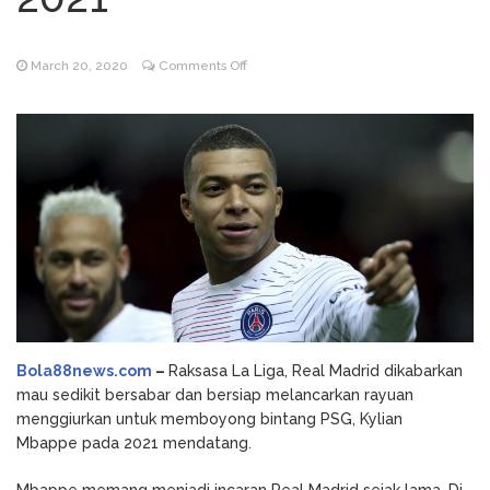
Godz Casino: Τα κορυφαία
August 3, 2026
slots και οι δυνατότητες που αξίζει να
on
March 20, 2020
Comments Off
δοκιμάσετε
Real
NV Casino
August 6, 2026
Madrid
Auszahlungsleitfaden: Schritt-für-Schritt-
Siap
Anleitung zum Auszahlen
Bersabar
Tunggu
Kylian
Mbappe
Hingga
2021
Bola88news.com
–
Raksasa La Liga, Real Madrid dikabarkan
mau sedikit bersabar dan bersiap melancarkan rayuan
menggiurkan untuk memboyong bintang PSG, Kylian
Mbappe pada 2021 mendatang.
Mbappe memang menjadi incaran Real Madrid sejak lama. Di