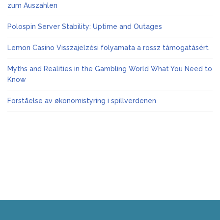
zum Auszahlen
Polospin Server Stability: Uptime and Outages
Lemon Casino Visszajelzési folyamata a rossz támogatásért
Myths and Realities in the Gambling World What You Need to
Know
Forståelse av økonomistyring i spillverdenen