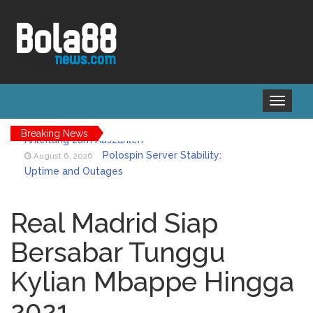
Toggle
navigation
Breaking News
Polospin Server Stability:
August 6, 2026
Uptime and Outages
Lemon Casino
August 6, 2026
Visszajelzési folyamata a rossz
Real Madrid Siap
támogatásért
Bersabar Tunggu
Myths and Realities in the
August 6, 2026
Gambling World What You Need to Know
Kylian Mbappe Hingga
Forståelse av
August 4, 2026
2021
økonomistyring i spillverdenen