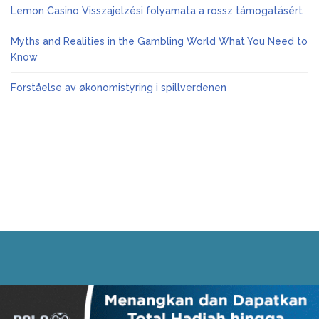
Lemon Casino Visszajelzési folyamata a rossz támogatásért
Myths and Realities in the Gambling World What You Need to
Know
Forståelse av økonomistyring i spillverdenen