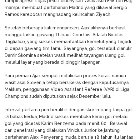
tampil agresif sejak peluit dibunyikan. Anak asuh Erik ten Hag
mampu membuat pertahanan Madrid yang dikawal Sergio
Ramos kerepotan menghadang kelincahan Ziyech.
Setelah beberapa kali mengancam, Ajax akhirnya berhasil
menggetarkan gawang Thibaut Courtois. Adalah Nicolas
Tagliafico, yang sukses memanfaatkan kemelut yang terjadi
di depan gawang tim tamu. Sayangnya, gol tersebut dianulir
Damir Skomina setelah wasit melihat tayangan ulang gol
melalui layar yang berada di pinggir lapangan.
Para pemain Ajax sempat melakukan protes keras, namun
wasit asal Slovenia tetap bersikeras dengan keputusannya.
Maklum, penggunaan Video Assistant Referee (VAR) di Liga
Champions sudah diputuskan sejak Desember lalu.
Interval pertama pun berakhir dengan skor imbang tanpa gol.
Di babak kedua, Madrid sukses membuka keran gol melalui
gol yang dicetak Karim Benzema pada menit 60. Berawal
dari penetrasi yang dilakukan Vinicius Junior ke jantung
pertahanan Ajax. Penyerang muda berusia 18 tahun itu lantas