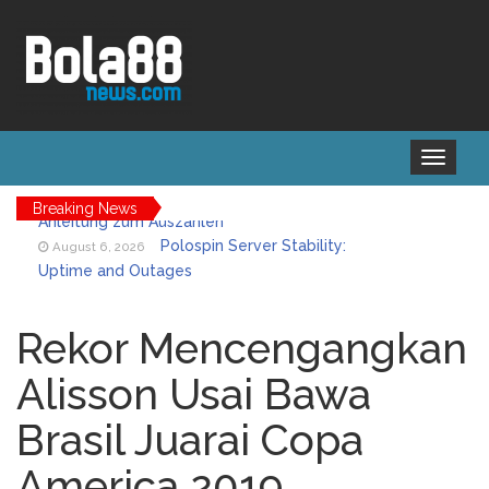
Toggle
navigation
Breaking News
Polospin Server Stability:
August 6, 2026
Uptime and Outages
Lemon Casino
August 6, 2026
Visszajelzési folyamata a rossz
Rekor Mencengangkan
támogatásért
Alisson Usai Bawa
Myths and Realities in the
August 6, 2026
Gambling World What You Need to Know
Brasil Juarai Copa
Forståelse av
August 4, 2026
America 2019
økonomistyring i spillverdenen