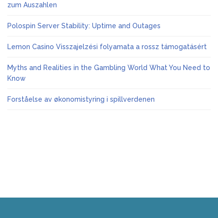
zum Auszahlen
Polospin Server Stability: Uptime and Outages
Lemon Casino Visszajelzési folyamata a rossz támogatásért
Myths and Realities in the Gambling World What You Need to
Know
Forståelse av økonomistyring i spillverdenen