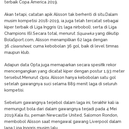
terbaik Copa America 2019.
Akan tetapi, catatan apik Alisson tak berhenti di situ.Dalam
musim kompetisi 2018-2019, ia juga telah tercatat sebagai
kiper terbaik di Liga Inggris (21 laga nirbobol), serta di Liga
Champions (6).Secara total, menurut
Squawka
yang dikutip
BolaSport.com, Alisson menampilkan 62 laga dengan
36
cleansheet,
cuma kebobolan 36 gol, baik di level timnas
maupun klub.
Adapun data Opta juga memaparkan secara spesifik rekor
mencengangkan yang dicatat kiper dengan postur 1,93 meter
tersebut.Menurut
Opta
, Alisson hanya kebobolan satu gol
setelah gawangnya suci selama 889 menit laga di seluruh
kompetisi.
Sebelum gawangnya terjebol dalam laga ini, terakhir kali ia
memungut bola dari dalam gawangnya terjadi pada 4 Mei
2019.Kala itu, pemain Newcastle United, Salomon Rondon,
membobol Alisson saat mengawal gawang Liverpool dalam
laga Liga Inggris musim lalu.