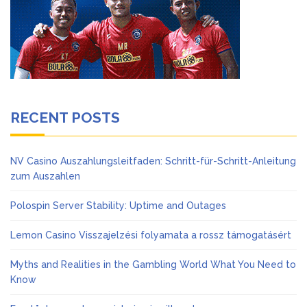
RECENT POSTS
NV Casino Auszahlungsleitfaden: Schritt-für-Schritt-Anleitung
zum Auszahlen
Polospin Server Stability: Uptime and Outages
Lemon Casino Visszajelzési folyamata a rossz támogatásért
Myths and Realities in the Gambling World What You Need to
Know