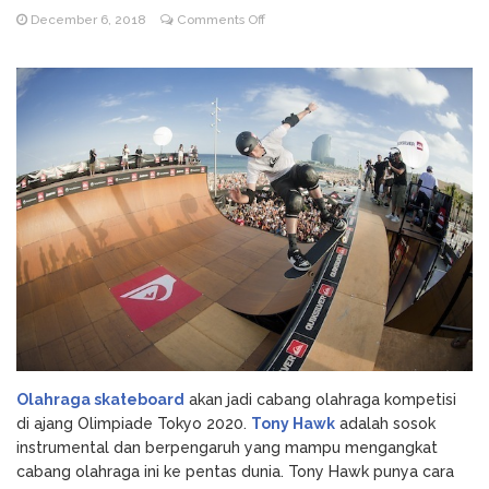
on
December 6, 2018
Comments Off
Godz Casino: Τα κορυφαία
August 3, 2026
Riwayat
slots και οι δυνατότητες που αξίζει να
Jatuh
δοκιμάσετε
Bangun
NV Casino
August 6, 2026
Tony
Auszahlungsleitfaden: Schritt-für-Schritt-
Hawk
Anleitung zum Auszahlen
Menekuni
Olahraga
Skateboard
Olahraga skateboard
akan jadi cabang olahraga kompetisi
di ajang Olimpiade Tokyo 2020.
Tony Hawk
adalah sosok
instrumental dan berpengaruh yang mampu mengangkat
cabang olahraga ini ke pentas dunia. Tony Hawk punya cara