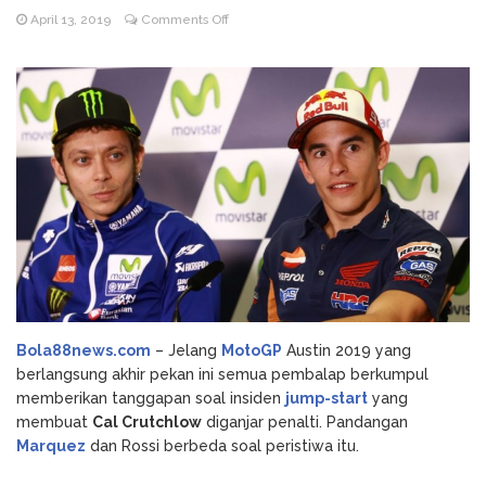
on
April 13, 2019
Comments Off
Godz Casino: Τα κορυφαία
August 3, 2026
Rossi
slots και οι δυνατότητες που αξίζει να
dan
δοκιμάσετε
Marquez
NV Casino
Beda
August 6, 2026
Auszahlungsleitfaden: Schritt-für-Schritt-
Pandangan
Anleitung zum Auszahlen
Soal
Jump
Start
Bola88news.com
– Jelang
MotoGP
Austin 2019 yang
berlangsung akhir pekan ini semua pembalap berkumpul
memberikan tanggapan soal insiden
jump-start
yang
membuat
Cal Crutchlow
diganjar penalti. Pandangan
Marquez
dan Rossi berbeda soal peristiwa itu.