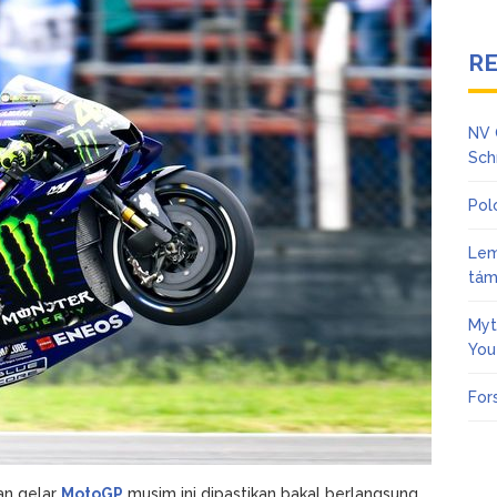
R
NV 
Sch
Pol
Lem
tám
Myt
You
For
an gelar
MotoGP
musim ini dipastikan bakal berlangsung