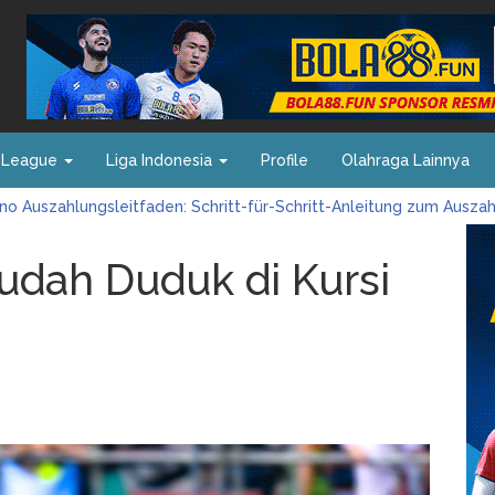
 League
Liga Indonesia
Profile
Olahraga Lainnya
n Server Stability: Uptime and Outages
asino Visszajelzési folyamata a rossz támogatásért
nd Realities in the Gambling World What You Need to Know
udah Duduk di Kursi
lse av økonomistyring i spillverdenen
ino: Τα κορυφαία slots και οι δυνατότητες που αξίζει να δοκιμάσετε
no Auszahlungsleitfaden: Schritt-für-Schritt-Anleitung zum Ausza