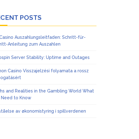
ECENT POSTS
Casino Auszahlungsleitfaden: Schritt-für-
ritt-Anleitung zum Auszahlen
ospin Server Stability: Uptime and Outages
on Casino Visszajelzési folyamata a rossz
ogatásért
hs and Realities in the Gambling World What
 Need to Know
ståelse av økonomistyring i spillverdenen