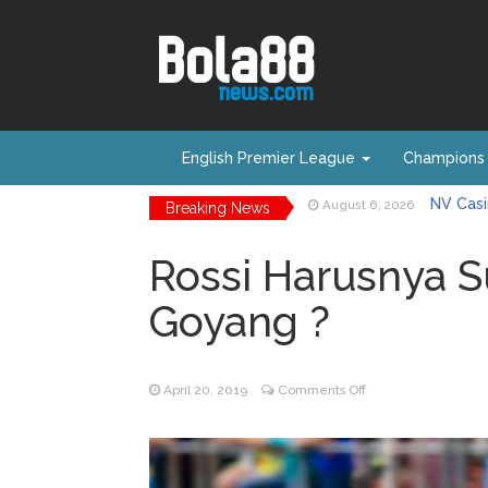
English Premier League
Champions
Breaking News
Polospi
August 6, 2026
Lemon C
August 6, 2026
Myths a
Rossi Harusnya S
August 6, 2026
Forståe
August 4, 2026
Goyang ?
Godz Cas
August 3, 2026
NV Casi
August 6, 2026
on
April 20, 2019
Comments Off
Rossi
Harusnya
Sudah
Duduk