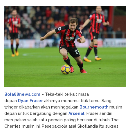
Fraser
Godz Casino: Τα κορυφαία
August 3, 2026
Merapat
slots και οι δυνατότητες που αξίζει να
ke
δοκιμάσετε
Arsenal?
NV Casino
August 6, 2026
Auszahlungsleitfaden: Schritt-für-Schritt-
Anleitung zum Auszahlen
Bola88news.com
– Teka-teki terkait masa
depan
Ryan
Fraser
akhirnya menemui titik temu. Sang
winger dikabarkan akan meninggalkan
Bournemouth
musim
depan untuk bergabung dengan
Arsenal
. Fraser sendiri
merupakan salah satu pemain paling bersinar di tubuh The
Cherries musim ini. Pesepakbola asal Skotlandia itu sukses