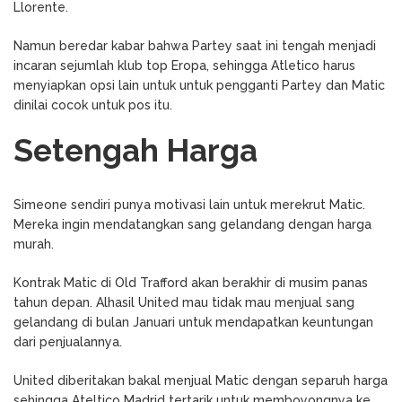
Llorente.
Namun beredar kabar bahwa Partey saat ini tengah menjadi
incaran sejumlah klub top Eropa, sehingga Atletico harus
menyiapkan opsi lain untuk untuk pengganti Partey dan Matic
dinilai cocok untuk pos itu.
Setengah Harga
Simeone sendiri punya motivasi lain untuk merekrut Matic.
Mereka ingin mendatangkan sang gelandang dengan harga
murah.
Kontrak Matic di Old Trafford akan berakhir di musim panas
tahun depan. Alhasil United mau tidak mau menjual sang
gelandang di bulan Januari untuk mendapatkan keuntungan
dari penjualannya.
United diberitakan bakal menjual Matic dengan separuh harga
sehingga Ateltico Madrid tertarik untuk memboyongnya ke