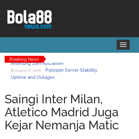
Toggle
navigation
Breaking News
Polospin Server Stability:
August 6, 2026
Uptime and Outages
Lemon Casino
August 6, 2026
Visszajelzési folyamata a rossz
Saingi Inter Milan,
támogatásért
Atletico Madrid Juga
Myths and Realities in the
August 6, 2026
Gambling World What You Need to Know
Kejar Nemanja Matic
Forståelse av
August 4, 2026
økonomistyring i spillverdenen