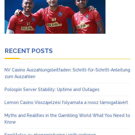
RECENT POSTS
NV Casino Auszahlungsleitfaden: Schritt-für-Schritt-Anleitung
zum Auszahlen
Polospin Server Stability: Uptime and Outages
Lemon Casino Visszajelzési folyamata a rossz támogatásért
Myths and Realities in the Gambling World What You Need to
Know
Forståelse av økonomistyring i spillverdenen