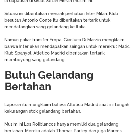
ia dapatkan di skuat Setan Merah musim ini.
Situasi ini diberitakan menarik perhatian Inter Milan. Klub
besutan Antonio Conte itu diberitakan tertarik untuk
mendatangkan sang gelandang ke Italia.
Namun pakar transfer Eropa, Gianluca Di Marzio mengklaim
bahwa Inter akan mendapatkan saingan untuk merekrut Matic.
Klub Spanyol, Atletico Madrid diberitakan tertarik
memboyong sang gelandang.
Butuh Gelandang
Bertahan
Laporan itu mengklaim bahwa Atletico Madrid saat ini tengah
kekurangan stok gelandang bertahan.
Musim ini Los Rojiblancos hanya memiliki dua gelandang
bertahan. Mereka adalah Thomas Partey dan juga Marcos