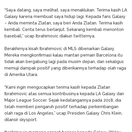
“Saya datang, saya melihat, saya menaklukan. Terima kasih LA
Galaxy karena membuat saya hidup lagi. Kepada fans Galaxy
– Anda meminta Zlatan, saya beri Anda Zlatan. Terima kasih
kembali. Cerita terus berlanjut. Sekarang kembali menonton
baseball,” ucap Ibrahimovic diakun twitternya.
Berakhirnya kisah Ibrahimovic di MLS dibenarkan Galaxy.
Mereka mengkonfirmasi kalau mantan pemain Barcelona itu
tidak akan bergabung lagi pada musim depan, dan sekaligus
memuji dampak positif yang diberikannya terhadap olah raga
di Amerika Utara.
“Kami ingin mengucapkan terima kasih kepada Zlatan
Ibrahimovic atas semua kontribusinya kepada LA Galaxy dan
Major League Soccer. Sejak kedatangannya pada 2018, dia
telah memberi pengaruh positif terhadap perkembangan
olah raga di Los Angeles,” ucap Presiden Galaxy Chris Klein,
dilansir skysport.