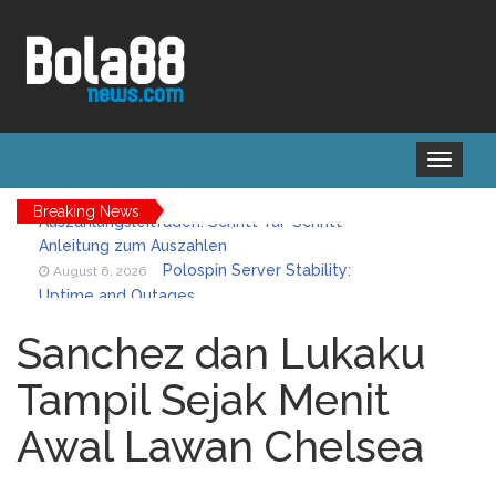
Toggle
NV Casino
August 6, 2026
navigation
Auszahlungsleitfaden: Schritt-für-Schritt-
Breaking News
Anleitung zum Auszahlen
Polospin Server Stability:
August 6, 2026
Uptime and Outages
Lemon Casino
August 6, 2026
Visszajelzési folyamata a rossz
Sanchez dan Lukaku
támogatásért
Tampil Sejak Menit
Myths and Realities in the
August 6, 2026
Gambling World What You Need to Know
Awal Lawan Chelsea
Forståelse av
August 4, 2026
økonomistyring i spillverdenen