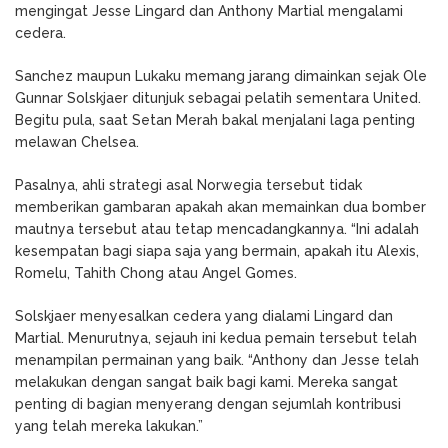
mengingat Jesse Lingard dan Anthony Martial mengalami
cedera.
Sanchez maupun Lukaku memang jarang dimainkan sejak Ole
Gunnar Solskjaer ditunjuk sebagai pelatih sementara United.
Begitu pula, saat Setan Merah bakal menjalani laga penting
melawan Chelsea.
Pasalnya, ahli strategi asal Norwegia tersebut tidak
memberikan gambaran apakah akan memainkan dua bomber
mautnya tersebut atau tetap mencadangkannya. “Ini adalah
kesempatan bagi siapa saja yang bermain, apakah itu Alexis,
Romelu, Tahith Chong atau Angel Gomes.
Solskjaer menyesalkan cedera yang dialami Lingard dan
Martial. Menurutnya, sejauh ini kedua pemain tersebut telah
menampilan permainan yang baik. “Anthony dan Jesse telah
melakukan dengan sangat baik bagi kami. Mereka sangat
penting di bagian menyerang dengan sejumlah kontribusi
yang telah mereka lakukan.”