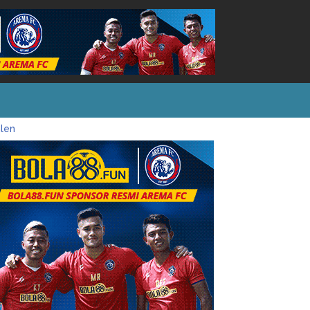
hlen
hlen