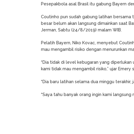
Pesepakbola asal Brasil itu gabung Bayern d
Coutinho pun sudah gabung latihan bersama t
besar belum akan langsung dimainkan saat Ba
Jerman, Sabtu (24/8/2019) malam WIB.
Pelatih Bayern, Niko Kovac, menyebut Coutinho
mau mengambil risiko dengan menurunkan man
“Dia tidak di level kebugaran yang diperlukan
kami tidak mau mengambil risiko,” ujar Emery s
“Dia baru latihan selama dua minggu terakhir, j
“Saya tahu banyak orang ingin kami langsung 