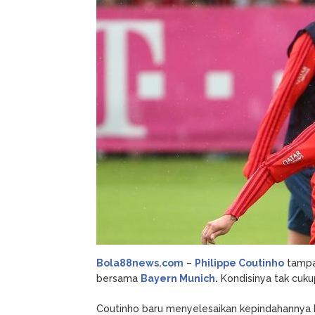
Belum
Siap
Jadi
Starter
Bola88news.com
–
Philippe Coutinho
tampa
bersama
Bayern Munich
.
Kondisinya tak cukup
Coutinho baru menyelesaikan kepindahannya k