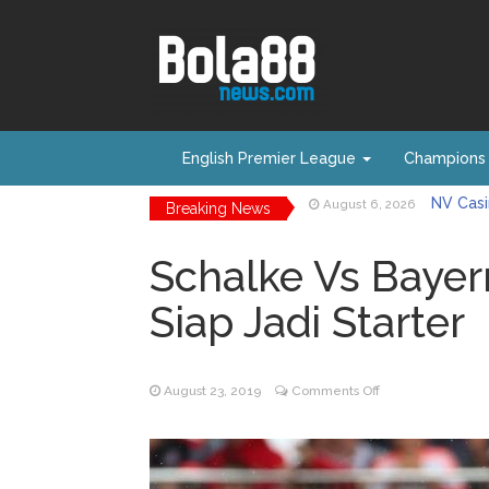
English Premier League
Champions
NV Casi
August 6, 2026
Breaking News
Polospi
August 6, 2026
Lemon C
August 6, 2026
Myths a
Schalke Vs Bayer
August 6, 2026
Forståe
August 4, 2026
Siap Jadi Starter
Godz Cas
August 3, 2026
NV Casi
August 6, 2026
on
August 23, 2019
Comments Off
Schalke
Vs
Bayern:
Coutinho