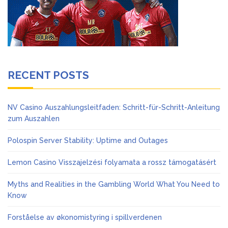
RECENT POSTS
NV Casino Auszahlungsleitfaden: Schritt-für-Schritt-Anleitung
zum Auszahlen
Polospin Server Stability: Uptime and Outages
Lemon Casino Visszajelzési folyamata a rossz támogatásért
Myths and Realities in the Gambling World What You Need to
Know
Forståelse av økonomistyring i spillverdenen