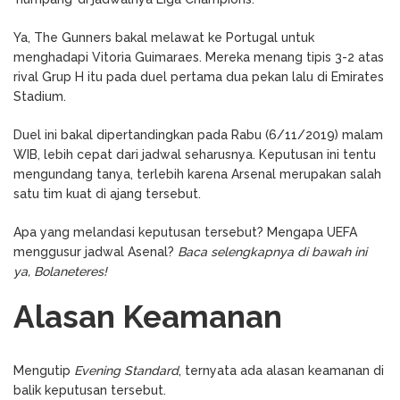
Ya, The Gunners bakal melawat ke Portugal untuk
menghadapi Vitoria Guimaraes. Mereka menang tipis 3-2 atas
rival Grup H itu pada duel pertama dua pekan lalu di Emirates
Stadium.
Duel ini bakal dipertandingkan pada Rabu (6/11/2019) malam
WIB, lebih cepat dari jadwal seharusnya. Keputusan ini tentu
mengundang tanya, terlebih karena Arsenal merupakan salah
satu tim kuat di ajang tersebut.
Apa yang melandasi keputusan tersebut? Mengapa UEFA
menggusur jadwal Asenal?
Baca selengkapnya di bawah ini
ya, Bolaneteres!
Alasan Keamanan
Mengutip
Evening Standard
, ternyata ada alasan keamanan di
balik keputusan tersebut.