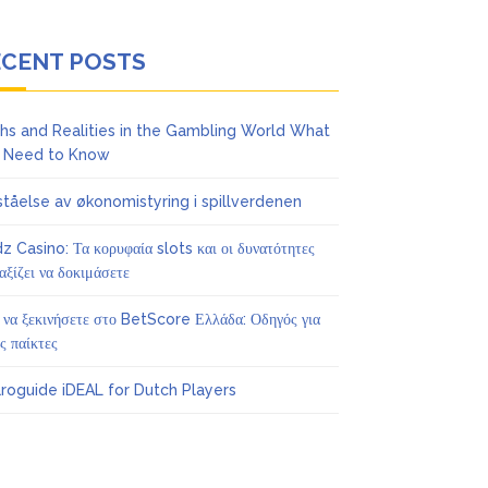
ECENT POSTS
hs and Realities in the Gambling World What
 Need to Know
ståelse av økonomistyring i spillverdenen
z Casino: Τα κορυφαία slots και οι δυνατότητες
αξίζει να δοκιμάσετε
 να ξεκινήσετε στο BetScore Ελλάδα: Οδηγός για
ς παίκτες
aroguide iDEAL for Dutch Players