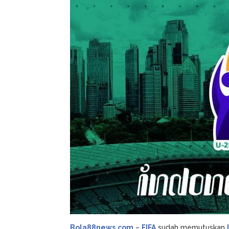
Jadi
Tuan
Rumah
Piala
Dunia
U-
20
Bola88news.com
–
FIFA
sudah memutuskan