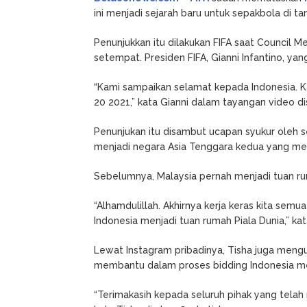
ini menjadi sejarah baru untuk sepakbola di tan
Penunjukkan itu dilakukan FIFA saat Council M
setempat. Presiden FIFA, Gianni Infantino, y
“Kami sampaikan selamat kepada Indonesia. K
20 2021,” kata Gianni dalam tayangan video dis
Penunjukan itu disambut ucapan syukur oleh se
menjadi negara Asia Tenggara kedua yang men
Sebelumnya, Malaysia pernah menjadi tuan r
“Alhamdulillah. Akhirnya kerja keras kita semu
Indonesia menjadi tuan rumah Piala Dunia,” kat
Lewat Instagram pribadinya, Tisha juga mengu
membantu dalam proses bidding Indonesia men
“Terimakasih kepada seluruh pihak yang tela