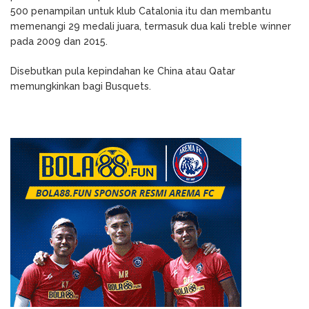
500 penampilan untuk klub Catalonia itu dan membantu
memenangi 29 medali juara, termasuk dua kali treble winner
pada 2009 dan 2015.
Disebutkan pula kepindahan ke China atau Qatar
memungkinkan bagi Busquets.