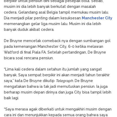
berpikir untuk pensiun dini sebagai pesepak bola. Sebab,
musim ini dia lebih banyak berkutat dengan masalah
cedera. Gelandang asal Belgia tampil memukau musim lalu.
Dia menjadi pilar penting dalam kesuksesan
Manchester City
memenangkan gelar liga musim lalu. Musim ini dia lebih
banyak duduk akibat cedera.
De Bruyne mencetak comeback nya dengan sumbangan gol
pada kemenangan Manchester City, 6-0 ketika melawan
Watford di final Piala FA. Setelah pertandingan, De Bruyne
bicara soal rencana pensiun.
“Lima kali cedera dalam setahun itu jumlah yang sangat
banyak. Saya sempat berpikir ini akan menjadi tahun terakhir
saya,” kata De Bruyne dikutip
Telegraph.
De Bruyne
mengatakan bahwa ia tak jadi memutuskan pensiun. Ia juga
berharap musim depan dirinya dan juga City bisa tampil lebih
baik lagi.
“Saya merasa agak diberkati untuk mengakhiri musim dengan
cara ini dan menunjukkan kepada semua orang bahwa saya