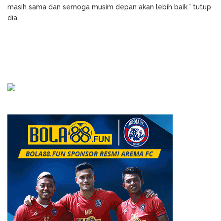
masih sama dan semoga musim depan akan lebih baik.” tutup
dia.