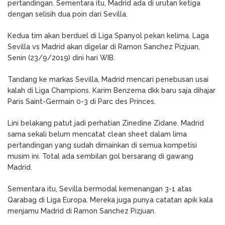
pertandingan. Sementara itu, Madrid ada di urutan ketiga
dengan selisih dua poin dari Sevilla.
Kedua tim akan berduel di Liga Spanyol pekan kelima. Laga
Sevilla vs Madrid akan digelar di Ramon Sanchez Pizjuan,
Senin (23/9/2019) dini hari WIB.
Tandang ke markas Sevilla, Madrid mencari penebusan usai
kalah di Liga Champions. Karim Benzema dkk baru saja dihajar
Paris Saint-Germain 0-3 di Parc des Princes.
Lini belakang patut jadi perhatian Zinedine Zidane. Madrid
sama sekali belum mencatat clean sheet dalam lima
pertandingan yang sudah dimainkan di semua kompetisi
musim ini. Total ada sembilan gol bersarang di gawang
Madrid.
Sementara itu, Sevilla bermodal kemenangan 3-1 atas
Qarabag di Liga Europa. Mereka juga punya catatan apik kala
menjamu Madrid di Ramon Sanchez Pizjuan.