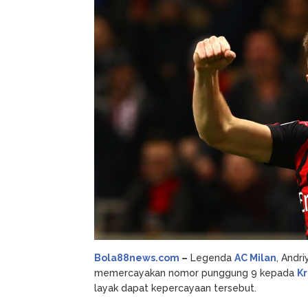
Gunakan
Nomor
9
di
AC
Milan
Bola88news.com
–
Legenda
AC Milan
, Andr
memercayakan nomor punggung 9 kepada
Kr
layak dapat kepercayaan tersebut.