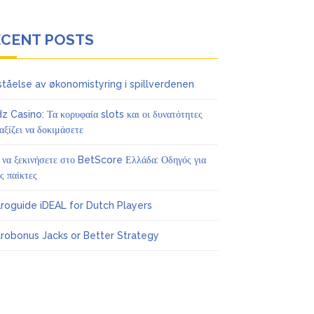
ECENT POSTS
ståelse av økonomistyring i spillverdenen
z Casino: Τα κορυφαία slots και οι δυνατότητες
αξίζει να δοκιμάσετε
 να ξεκινήσετε στο BetScore Ελλάδα: Οδηγός για
ς παίκτες
aroguide iDEAL for Dutch Players
arobonus Jacks or Better Strategy