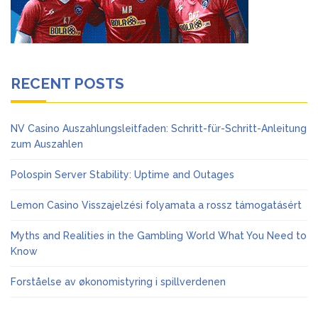
RECENT POSTS
NV Casino Auszahlungsleitfaden: Schritt-für-Schritt-Anleitung
zum Auszahlen
Polospin Server Stability: Uptime and Outages
Lemon Casino Visszajelzési folyamata a rossz támogatásért
Myths and Realities in the Gambling World What You Need to
Know
Forståelse av økonomistyring i spillverdenen