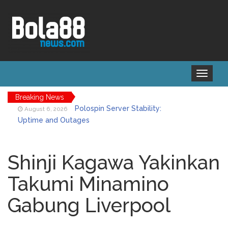
Toggle
navigation
Breaking News
Polospin Server Stability:
August 6, 2026
Uptime and Outages
Lemon Casino
August 6, 2026
Visszajelzési folyamata a rossz
Shinji Kagawa Yakinkan
támogatásért
Takumi Minamino
Myths and Realities in the
August 6, 2026
Gambling World What You Need to Know
Gabung Liverpool
Forståelse av
August 4, 2026
økonomistyring i spillverdenen