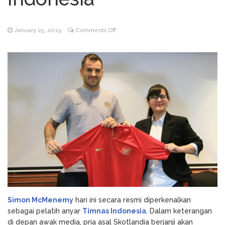
Godz Casino: Τα κορυφαία
August 3, 2026
slots και οι δυνατότητες που αξίζει να
on
January 25, 2019
Comments Off
δοκιμάσετε
Simon
NV Casino
August 6, 2026
McMenemy
Auszahlungsleitfaden: Schritt-für-Schritt-
Janjikan
Anleitung zum Auszahlen
Penampilan
Cemerlang
Timnas
Indonesia
Simon McMenemy
hari ini secara resmi diperkenalkan
sebagai pelatih anyar
Timnas Indonesia
. Dalam keterangan
di depan awak media, pria asal Skotlandia berjanji akan