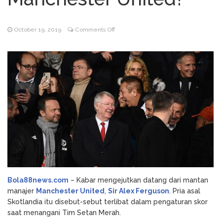
Godz Casino: Τα κορυφαία
August 3, 2026
slots και οι δυνατότητες που αξίζει να
on
October 19, 2019
Comments Off
δοκιμάσετε
Sir
NV Casino
August 6, 2026
Alex
Auszahlungsleitfaden: Schritt-für-Schritt-
Ferguson
Anleitung zum Auszahlen
Tersandung
Kasus
Suap
saat
Melatih
Manchester
United?
Bola88news.com
– Kabar mengejutkan datang dari mantan
manajer
Manchester United
,
Sir Alex Ferguson
. Pria asal
Skotlandia itu disebut-sebut terlibat dalam pengaturan skor
saat menangani Tim Setan Merah.