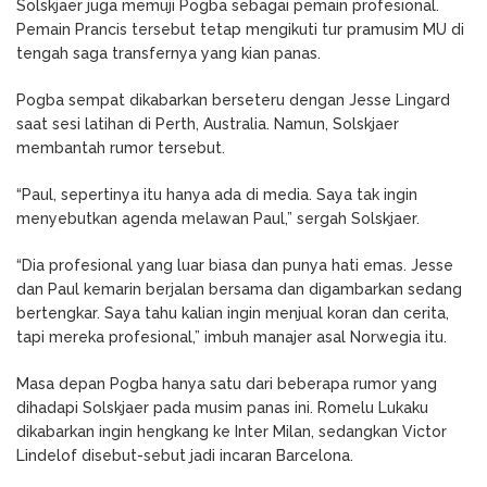
Solskjaer juga memuji Pogba sebagai pemain profesional.
Pemain Prancis tersebut tetap mengikuti tur pramusim MU di
tengah saga transfernya yang kian panas.
Pogba sempat dikabarkan berseteru dengan Jesse Lingard
saat sesi latihan di Perth, Australia. Namun, Solskjaer
membantah rumor tersebut.
“Paul, sepertinya itu hanya ada di media. Saya tak ingin
menyebutkan agenda melawan Paul,” sergah Solskjaer.
“Dia profesional yang luar biasa dan punya hati emas. Jesse
dan Paul kemarin berjalan bersama dan digambarkan sedang
bertengkar. Saya tahu kalian ingin menjual koran dan cerita,
tapi mereka profesional,” imbuh manajer asal Norwegia itu.
Masa depan Pogba hanya satu dari beberapa rumor yang
dihadapi Solskjaer pada musim panas ini. Romelu Lukaku
dikabarkan ingin hengkang ke Inter Milan, sedangkan Victor
Lindelof disebut-sebut jadi incaran Barcelona.