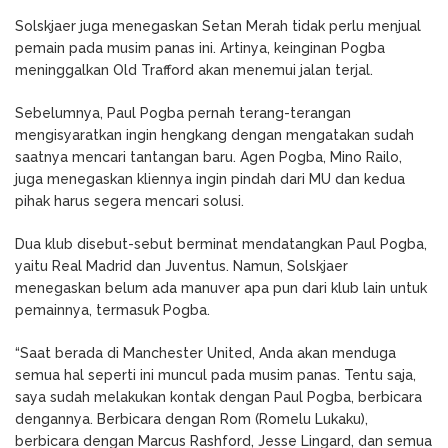
Solskjaer juga menegaskan Setan Merah tidak perlu menjual
pemain pada musim panas ini. Artinya, keinginan Pogba
meninggalkan Old Trafford akan menemui jalan terjal.
Sebelumnya, Paul Pogba pernah terang-terangan
mengisyaratkan ingin hengkang dengan mengatakan sudah
saatnya mencari tantangan baru. Agen Pogba, Mino Railo,
juga menegaskan kliennya ingin pindah dari MU dan kedua
pihak harus segera mencari solusi.
Dua klub disebut-sebut berminat mendatangkan Paul Pogba,
yaitu Real Madrid dan Juventus. Namun, Solskjaer
menegaskan belum ada manuver apa pun dari klub lain untuk
pemainnya, termasuk Pogba.
“Saat berada di Manchester United, Anda akan menduga
semua hal seperti ini muncul pada musim panas. Tentu saja,
saya sudah melakukan kontak dengan Paul Pogba, berbicara
dengannya. Berbicara dengan Rom (Romelu Lukaku),
berbicara dengan Marcus Rashford, Jesse Lingard, dan semua