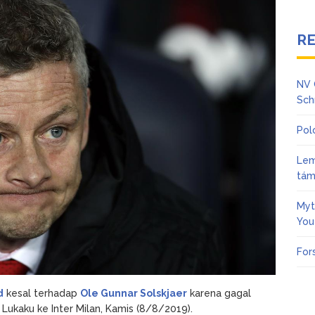
R
NV 
Sch
Pol
Lem
tám
Myt
You
For
d
kesal terhadap
Ole Gunnar Solskjaer
karena gagal
Lukaku ke Inter Milan, Kamis (8/8/2019).