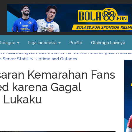
 League
Liga Indonesia
Profile
Olahraga Lainnya
n Server Stability: Uptime and Outages
asino Visszajelzési folyamata a rossz támogatásért
nd Realities in the Gambling World What You Need to Know
asaran Kemarahan Fans
lse av økonomistyring i spillverdenen
ed karena Gagal
ino: Τα κορυφαία slots και οι δυνατότητες που αξίζει να δοκιμάσετε
no Auszahlungsleitfaden: Schritt-für-Schritt-Anleitung zum Ausza
i Lukaku