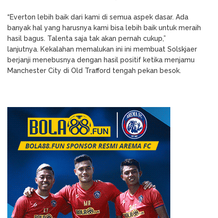
“Everton lebih baik dari kami di semua aspek dasar. Ada
banyak hal yang harusnya kami bisa lebih baik untuk meraih
hasil bagus. Talenta saja tak akan pernah cukup,”
lanjutnya. Kekalahan memalukan ini ini membuat Solskjaer
berjanji menebusnya dengan hasil positif ketika menjamu
Manchester City di Old Trafford tengah pekan besok.