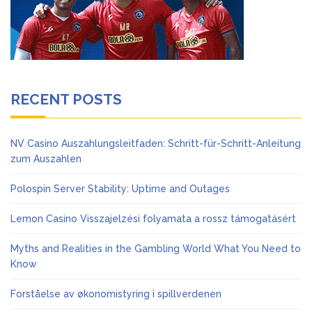
RECENT POSTS
NV Casino Auszahlungsleitfaden: Schritt-für-Schritt-Anleitung
zum Auszahlen
Polospin Server Stability: Uptime and Outages
Lemon Casino Visszajelzési folyamata a rossz támogatásért
Myths and Realities in the Gambling World What You Need to
Know
Forståelse av økonomistyring i spillverdenen