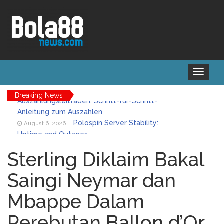
Toggle
NV Casino
August 6, 2026
navigation
Auszahlungsleitfaden: Schritt-für-Schritt-
Breaking News
Anleitung zum Auszahlen
Polospin Server Stability:
August 6, 2026
Uptime and Outages
Lemon Casino
August 6, 2026
Visszajelzési folyamata a rossz
Sterling Diklaim Bakal
támogatásért
Saingi Neymar dan
Myths and Realities in the
August 6, 2026
Gambling World What You Need to Know
Mbappe Dalam
Forståelse av
August 4, 2026
Perebutan Ballon d’Or
økonomistyring i spillverdenen