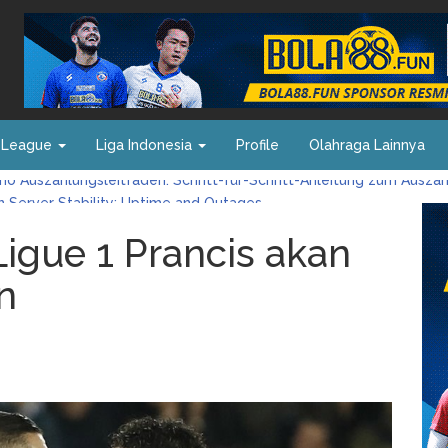
 League
Liga Indonesia
Profile
Olahraga Lainnya
n Server Stability: Uptime and Outages
asino Visszajelzési folyamata a rossz támogatásért
nd Realities in the Gambling World What You Need to Know
 Ligue 1 Prancis akan
lse av økonomistyring i spillverdenen
n
ino: Τα κορυφαία slots και οι δυνατότητες που αξίζει να δοκιμάσετε
no Auszahlungsleitfaden: Schritt-für-Schritt-Anleitung zum Ausza