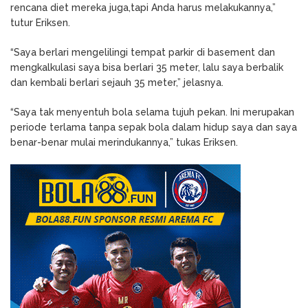
rencana diet mereka juga,tapi Anda harus melakukannya,”
tutur Eriksen.
“Saya berlari mengelilingi tempat parkir di basement dan
mengkalkulasi saya bisa berlari 35 meter, lalu saya berbalik
dan kembali berlari sejauh 35 meter,” jelasnya.
“Saya tak menyentuh bola selama tujuh pekan. Ini merupakan
periode terlama tanpa sepak bola dalam hidup saya dan saya
benar-benar mulai merindukannya,” tukas Eriksen.