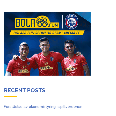
RECENT POSTS
Forståelse av økonomistyring i spillverdenen