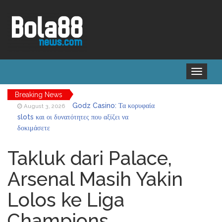
Toggle
navigation
Breaking News
Godz Casino: Τα κορυφαία
August 3, 2026
slots και οι δυνατότητες που αξίζει να
δοκιμάσετε
Πώς να ξεκινήσετε στο
August 3, 2026
BetScore Ελλάδα: Οδηγός για νέους παίκτες
Takluk dari Palace,
Arsenal Masih Yakin
Lizaroguide iDEAL for
August 3, 2026
Dutch Players
Lolos ke Liga
Lizarobonus Jacks or
August 3, 2026
Champions
Better Strategy