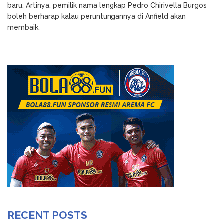
baru. Artinya, pemilik nama lengkap Pedro Chirivella Burgos
boleh berharap kalau peruntungannya di Anfield akan
membaik.
RECENT POSTS