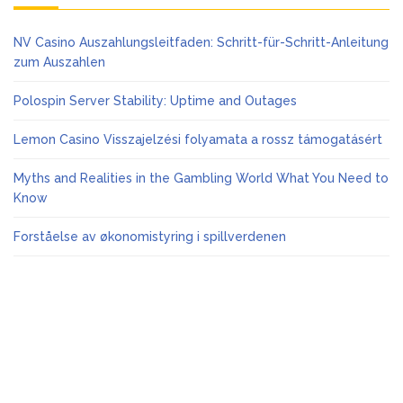
NV Casino Auszahlungsleitfaden: Schritt-für-Schritt-Anleitung
zum Auszahlen
Polospin Server Stability: Uptime and Outages
Lemon Casino Visszajelzési folyamata a rossz támogatásért
Myths and Realities in the Gambling World What You Need to
Know
Forståelse av økonomistyring i spillverdenen