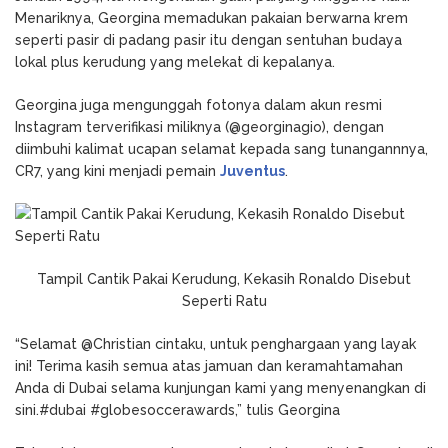
Menariknya, Georgina memadukan pakaian berwarna krem
seperti pasir di padang pasir itu dengan sentuhan budaya
lokal plus kerudung yang melekat di kepalanya.
Georgina juga mengunggah fotonya dalam akun resmi
Instagram terverifikasi miliknya (@georginagio), dengan
diimbuhi kalimat ucapan selamat kepada sang tunangannnya,
CR7, yang kini menjadi pemain
Juventus
.
Tampil Cantik Pakai Kerudung, Kekasih Ronaldo Disebut
Seperti Ratu
“Selamat @Christian cintaku, untuk penghargaan yang layak
ini! Terima kasih semua atas jamuan dan keramahtamahan
Anda di Dubai selama kunjungan kami yang menyenangkan di
sini.#dubai #globesoccerawards,” tulis Georgina