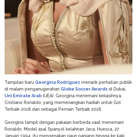
Tampilan baru
Georgina Rodriguez
menarik perhatian publik
di malam penganugerahan
Globe Soccer Awards
di Dubai,
Uni Emirate Arab
(UEA). Georgina menemani kekasihnya,
Cristiano Ronaldo, yang memenangkan hadiah untuk Gol
Terbaik 2018 dan sebagai Pemain Terbaik 2018.
Georgina tampil dengan pakaian berbeda saat menemani
Ronaldo. Model asal Spanyol kelahiran Jaca, Huesca, 27
Januari 1994, itu mengenakan gaun panjang hingga ke kaki.