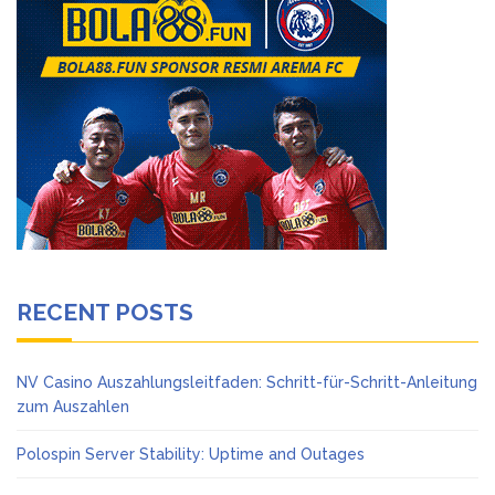
RECENT POSTS
NV Casino Auszahlungsleitfaden: Schritt-für-Schritt-Anleitung
zum Auszahlen
Polospin Server Stability: Uptime and Outages