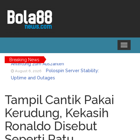
Toggle
navigation
Breaking News
Polospin Server Stability:
August 6, 2026
Uptime and Outages
Lemon Casino
August 6, 2026
Visszajelzési folyamata a rossz
Tampil Cantik Pakai
támogatásért
Kerudung, Kekasih
Myths and Realities in the
August 6, 2026
Gambling World What You Need to Know
Ronaldo Disebut
Forståelse av
August 4, 2026
Seperti Ratu
økonomistyring i spillverdenen