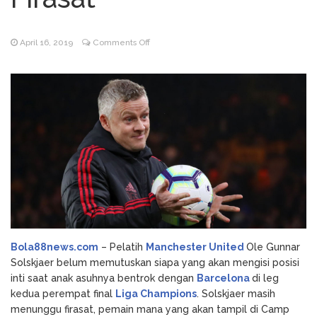
Godz Casino: Τα κορυφαία
August 3, 2026
slots και οι δυνατότητες που αξίζει να
on
April 16, 2019
Comments Off
δοκιμάσετε
Tentukan
NV Casino
August 6, 2026
Formasi
Auszahlungsleitfaden: Schritt-für-Schritt-
Tim
Anleitung zum Auszahlen
Lawan
Barcelona,
Solskjaer
Tunggu
Firasat
Bola88news.com
– Pelatih
Manchester United
Ole Gunnar
Solskjaer belum memutuskan siapa yang akan mengisi posisi
inti saat anak asuhnya bentrok dengan
Barcelona
di leg
kedua perempat final
Liga Champions
. Solskjaer masih
menunggu firasat, pemain mana yang akan tampil di Camp