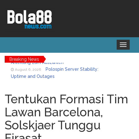
Toggle
navigation
Breaking News
Polospin Server Stability:
August 6, 2026
Uptime and Outages
Lemon Casino
August 6, 2026
Visszajelzési folyamata a rossz
Tentukan Formasi Tim
támogatásért
Lawan Barcelona,
Myths and Realities in the
August 6, 2026
Gambling World What You Need to Know
Solskjaer Tunggu
Forståelse av
August 4, 2026
Firasat
økonomistyring i spillverdenen