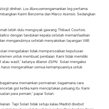
2019) dinihari,
Los Blancos
mengamankan leg pertama
sumbangkan Karim Benzema dan Marco Asensio. Sedangkan
mah lebih dulu mengoyak gawang Thibaut Courtois.
iafico dengan tandukan kepala setelah memanfaatkan
ian menganulirnya setelah menyaksikan tayangan VAR.
, Solari mengatakan tidak mempersoalkan keputusan
 elemen untuk membuat penilaian. Kami tidak memiliki
atau wasit,” katanya dilansir
ESPN
. Solari mengakui
 Ia harus mengerahkan semua kemampuannya untuk
hu bagaimana memainkan permainan, bagaimana cara
encetak gol ketika kami menciptakan peluang itu. Kami
atan para pemain,” papar Solari.
nan. Tapi Solari tidak setuju kalau Madrid disebut