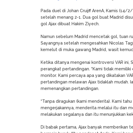
Pada duel di Johan Cruijff ArenA, Kamis (14/2/
setelah menang 2-1. Dua gol buat Madrid di
gol Ajax dibuat Hakim Ziyech.
Namun sebelum Madrid mencetak gol, tuan ru
Sayangnya setelah mengesahkan Nicolas Tagl
kemelut di muka gawang Madrid, wasit kemud
Ketika ditanya mengenai kontroversi VAR ini
perangkat pertandingan. “Kami tidak memiliki
monitor. Kami percaya apa yang dikatakan VAR 
pertandingan melawan Ajax tidaklah mudah.
memenangkan pertandingan.
“Tanpa diragukan (kami menderita). Kami ta
mengerjakannya, menderita melalui itu dan m
melakukan segalanya dan itu menunjukkan keku
Di babak pertama, Ajax banyak memberikan teka