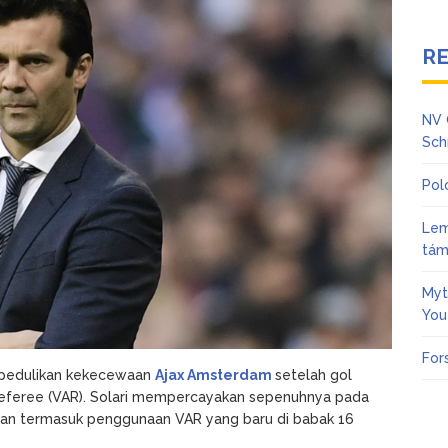
R
NV 
Sch
Pol
Lem
tám
Myt
You
For
mpedulikan kekecewaan
Ajax Amsterdam
setelah gol
 Referee (VAR). Solari mempercayakan sepenuhnya pada
gan termasuk penggunaan VAR yang baru di babak 16