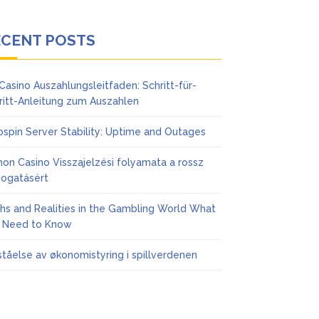
ECENT POSTS
Casino Auszahlungsleitfaden: Schritt-für-
ritt-Anleitung zum Auszahlen
ospin Server Stability: Uptime and Outages
on Casino Visszajelzési folyamata a rossz
ogatásért
hs and Realities in the Gambling World What
 Need to Know
ståelse av økonomistyring i spillverdenen