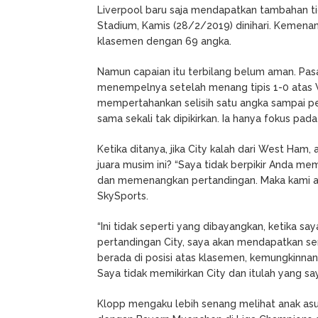
Liverpool baru saja mendapatkan tambahan t
Stadium, Kamis (28/2/2019) dinihari. Kemen
klasemen dengan 69 angka.
Namun capaian itu terbilang belum aman. Pasa
menempelnya setelah menang tipis 1-0 atas W
mempertahankan selisih satu angka sampai pe
sama sekali tak dipikirkan. Ia hanya fokus pada
Ketika ditanya, jika City kalah dari West Ha
juara musim ini? “Saya tidak berpikir Anda m
dan memenangkan pertandingan. Maka kami aka
SkySports.
“Ini tidak seperti yang dibayangkan, ketika sa
pertandingan City, saya akan mendapatkan sera
berada di posisi atas klasemen, kemungkinna
Saya tidak memikirkan City dan itulah yang sa
Klopp mengaku lebih senang melihat anak a