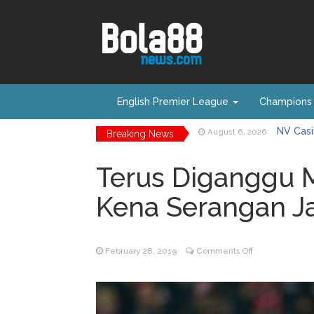
English Premier League
Champions
Breaking News
Polospi
August 6, 2026
Lemon C
August 6, 2026
Myths a
Terus Diganggu M
August 6, 2026
Forståe
August 4, 2026
Kena Serangan J
Godz Cas
August 3, 2026
NV Casi
August 6, 2026
on
February 28, 2019
Comments Off
Terus
Diganggu
Man
City,