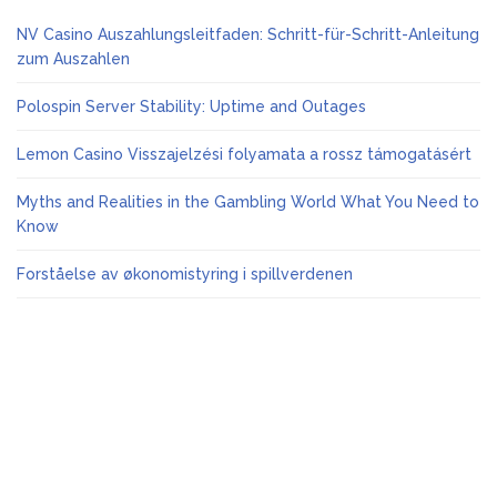
NV Casino Auszahlungsleitfaden: Schritt-für-Schritt-Anleitung
zum Auszahlen
Polospin Server Stability: Uptime and Outages
Lemon Casino Visszajelzési folyamata a rossz támogatásért
Myths and Realities in the Gambling World What You Need to
Know
Forståelse av økonomistyring i spillverdenen